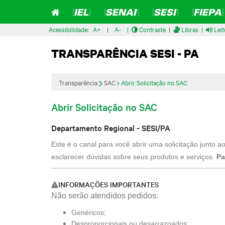
Home
=IEL=
=SENAI=
=SESI=
=FIEPA=
Acessibilidade:
A+
|
A-
|
Contraste
|
Libras
|
Leit
TRANSPARÊNCIA SESI - PA
Transparência
SAC
Abrir Solicitação no SAC
Abrir Solicitação no SAC
Departamento Regional - SESI/PA
Este é o canal para você abrir uma solicitação junto
esclarecer dúvidas sobre seus produtos e serviços.
Pa
INFORMAÇÕES IMPORTANTES
Não serão atendidos pedidos:
Genéricos;
Desproporcionais ou desarrazoados;