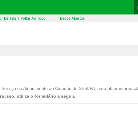
or De Tela
|
Voltar Ao Topo
|
Dados Abertos
 ao Serviço de Atendimento ao Cidadão do SESI/PA, para obter informaç
ra isso, utilize o formulário a seguir.