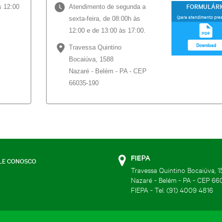
FORMULÁRI
s 12:00
Atendimento de segunda a
(para atendimento pres
sexta-feira,
de 08:00h às
12:00 e de 13:00 às 17:00.
Download
Travessa Quintino
Bocaiúva, 1588
Nazaré - Belém - PA - CEP
66035-190
FIEPA
LE CONOSCO
Travessa Quintino Bocaiúva, 1
Nazaré - Belém - PA - CEP 66
FIEPA - Tel. (91) 4009 4816