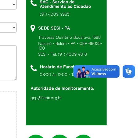
SAC - Serviço de
Atendimento ao Cidadão
(91) 4009 4965
SEDE SESI - PA
Travessa Quintino Bocaiúva, 1588
Nazaré - Belém - PA - CEP 66035-
190
SESI - Tel. (91) 4009 4816
Horário de Funcionamento:
08:00 às 12:00 - 13:00 às 17:00
Autoridade de monitoramento:
gcp@fiepa.org.br