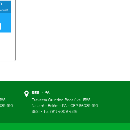
O
encial)
SESI - PA
588
Travessa Quintino Bocaiúva, 1588
035-190
Nazaré - Belém - PA - CEP 66035-190
SESI - Tel. (91) 4009 4816