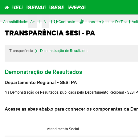
Home
=IEL=
=SENAI=
=SESI=
=FIEPA=
Acessibilidade:
A+
|
A-
|
Contraste
|
Libras
|
Leitor De Tela
|
Vol
TRANSPARÊNCIA SESI - PA
Transparência
Demonstração de Resultados
Demonstração de Resultados
Departamento Regional - SESI PA
Na Demonstração de Resultados, publicada pelo Departamento Regional - SESI PA,
Acesse as abas abaixo para conhecer os componentes da De
Atendimento Social